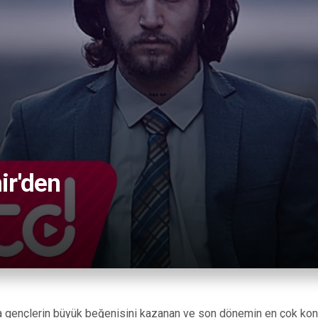
ir'den
yla gençlerin büyük beğenisini kazanan ve son dönemin en çok ko