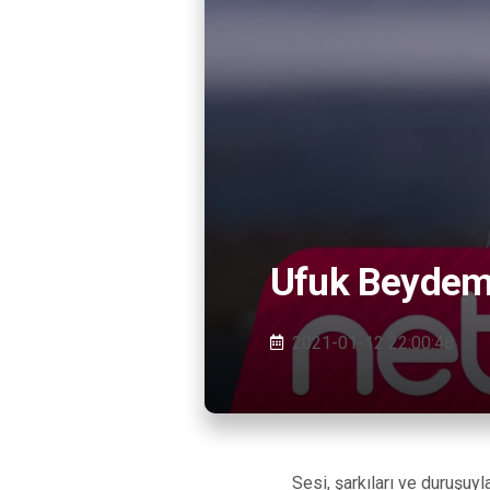
Ufuk Beydem
2021-01-12 22:00:48
Sesi, şarkıları ve duruşu