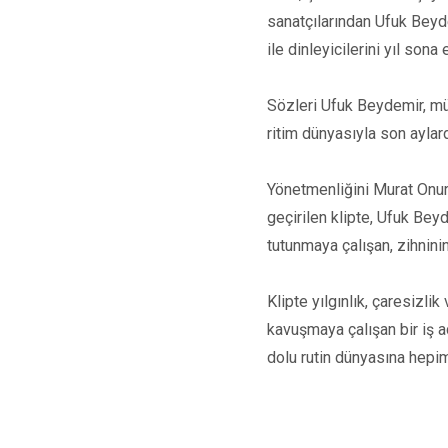
sanatçılarından Ufuk Beyde
ile dinleyicilerini yıl son
Sözleri Ufuk Beydemir, müz
ritim dünyasıyla son aylard
Yönetmenliğini Murat Onur 
geçirilen klipte, Ufuk Beyd
tutunmaya çalışan, zihnini
Klipte yılgınlık, çaresizli
kavuşmaya çalışan bir iş a
dolu rutin dünyasına hepim