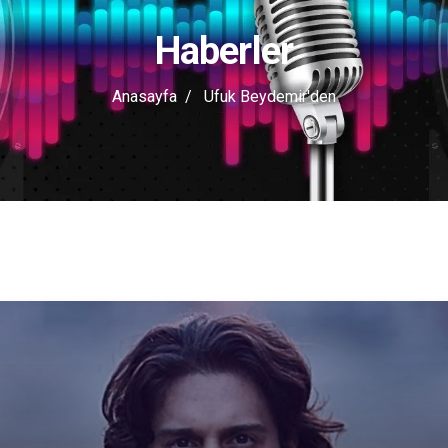
Haberler
Anasayfa
Ufuk Beydemir'den