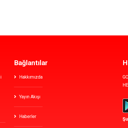
Bağlantılar
H
i
Hakkımızda
GO
HE
Yayın Akışı
Haberler
Şu