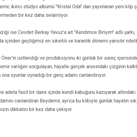
mir, ikinci stüdyo albümü "Kristal Oda" dan yayınlanan yeni klip 
a ermeden bir kez daha selamlıyor.
iği ise Cevdet Berkay Yavuz'a ait "Kendimce Biriyim" adlı şarkı, 
a içinden geçtiğimiz en sıkıntılı ve karanlık dönemi yansıtır nitel
Öner'in üstlendiği ve prodüksiyonu iki günlük bir süreç içerisind
emir varlığını sorgulayan, hayalle gerçek arasındaki çizginin kalktı
n ona oyunlar oynadığı bir genç adamı canlandırıyor.
k ve adeta fasit bir daire içinde kendi kabuğunu kazıyarak altındak
damını canlandıran Beydemir, ayrıca bu klibiyle günlük hayatın sık
izin dikkatini bir kez daha çekiyor.