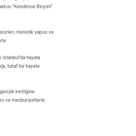
şarkısı "Kendimce Biriyim"
sözleri, melodik yapısı ve
ikte
e İstanbul'da hayata
ğı, tuhaf bir hayata
i gerçek kimliğine
ıcı ve mecburiyetlerle