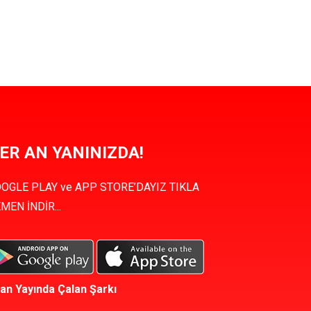
ER AN YANINIZDA!
OGLE PLAY ve APP STORE’DAYIZ TIKLA
MEN İNDİR...
an Yayında Çalan Şarkı