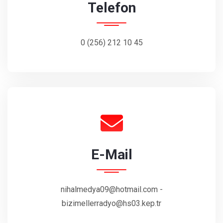
Telefon
0 (256) 212 10 45
E-Mail
nihalmedya09@hotmail.com -
bizimellerradyo@hs03.kep.tr